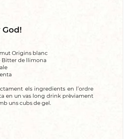
 God!
rmut Origins blanc
 Bitter de llimona
ale
menta
ctament els ingredients en l’ordre
ta en un vas long drink prèviament
amb uns cubs de gel.