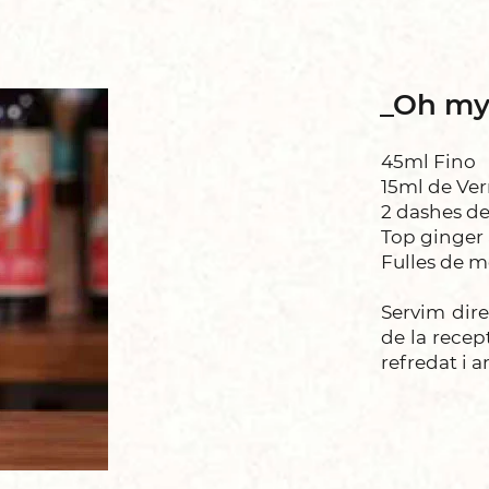
_Oh my
45ml Fino
15ml de Ve
2 dashes de
Top ginger 
Fulles de 
Servim dire
de la recep
refredat i 