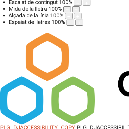
Escalat de contingut
100
%
Mida de la lletra
100
%
Alçada de la línia
100
%
Espaiat de lletres
100
%
PLG_DJACCESSIBILITY_COPY
PLG_DJACCESSIBILI