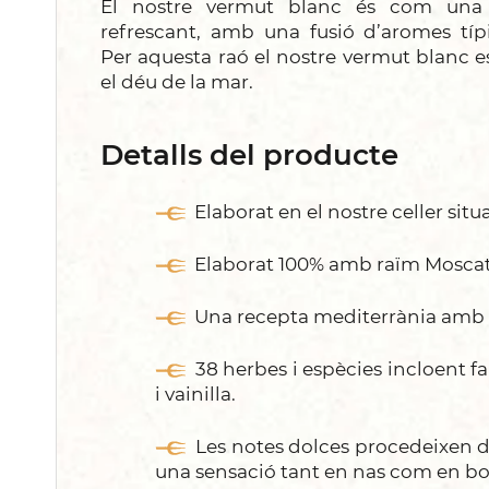
El nostre vermut blanc és com una
refrescant, amb una fusió d’aromes típ
Per aquesta raó el nostre vermut blanc e
el déu de la mar.
Detalls del producte
Elaborat en el nostre celler situa
Elaborat 100% amb raïm Moscatel
Una recepta mediterrània amb ll
38 herbes i espècies incloent fa
i vainilla.
Les notes dolces procedeixen d
una sensació tant en nas com en bo