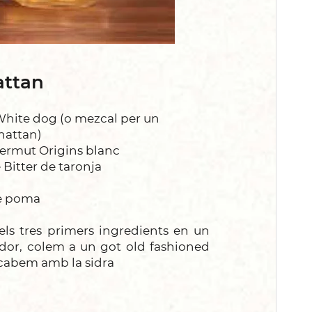
ttan
White dog (o mezcal per un
hattan)
Vermut Origins blanc
 Bitter de taronja
e poma
s tres primers ingredients en un
dor, colem a un got old fashioned
acabem amb la sidra