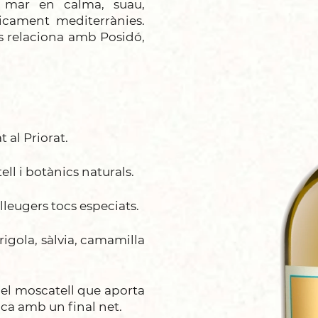
 mar en calma, suau,
icament mediterrànies.
s relaciona amb Posidó,
t al Priorat.
l i botànics naturals.
eugers tocs especiats.
rigola, sàlvia, camamilla
el moscatell que aporta
ca amb un final net.