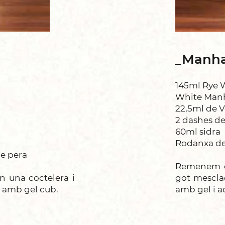
_Manha
145ml Rye 
White Man
22,5ml de 
2 dashes de
60ml sidra
Rodanxa d
e pera
Remenem el
n una coctelera i
got mescla
 amb gel cub.
amb gel i 