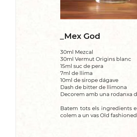
_Mex God
30ml Mezcal
30ml Vermut Origins blanc
15ml suc de pera
7ml de llima
10ml de sirope d´agave
Dash de bitter de llimona
Decorem amb una rodanxa d
Batem tots els ingredients e
colem a un vas Old fashioned