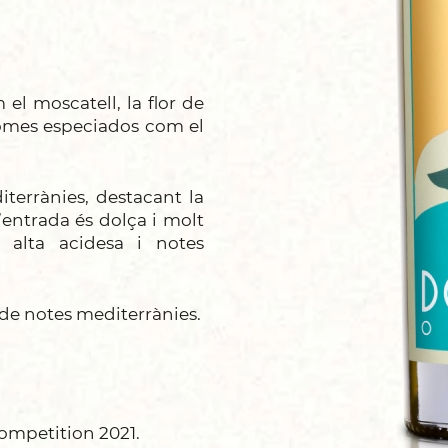
l moscatell, la flor de
romes especiados com el
terrànies, destacant la
L’entrada és dolça i molt
 alta acidesa i notes
 de notes mediterrànies.
Competition 2021.